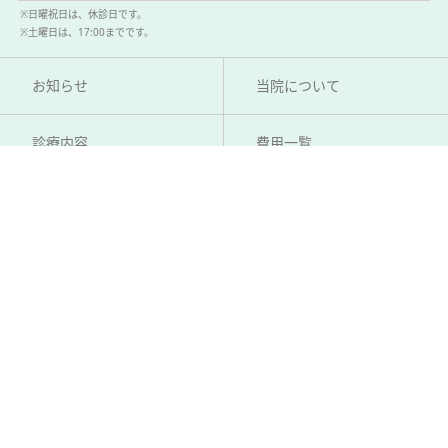
※日曜祝日は、休診日です。
※土曜日は、17:00までです。
お知らせ
当院について
診療内容
費用一覧
アクセス
よくある質問
オンライン予約
採用情報
お問い合わせ
個人情報保護方針
©︎京都市西大路駅近くの歯科医院・歯医者さん / ひろ歯科クリニック all rights reserved.